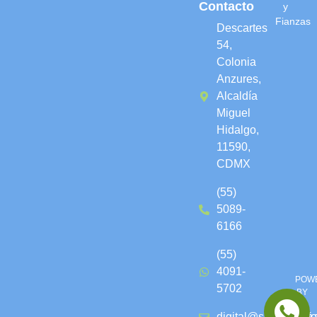
Contacto
y
Fianzas
Descartes
54,
Colonia
Anzures,
Alcaldía
Miguel
Hidalgo,
11590,
CDMX
(55)
5089-
6166
(55)
4091-
POW
5702
BY
AL
digital@seguroslaf