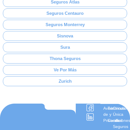
Seguros Atlas
Seguros Centauro
Seguros Monterrey
Sisnova
Sura
Thona Seguros
Ve Por Más
Zurich
Aviso
Términos
Circular
de
y
Única
Privacidad
Condicione
de
Seguros