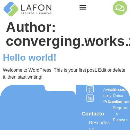
Author:
converging.works.
Hello world!
Welcome to WordPress. This is your first post. Edit or delete
it, then start writing!
Aviso
Términos
Circular
de
y
Única
Privacidad
Condicione
de
Seguros
Contacto
y
Fianzas
Descartes
54,