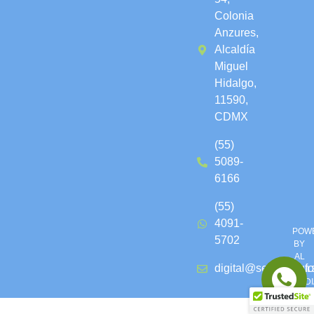
Colonia
Anzures,
Alcaldía
Miguel
Hidalgo,
11590,
CDMX
(55)
5089-
6166
(55)
4091-
POW
5702
BY
AL
digital@seguroslaf
CHIL
MEDI