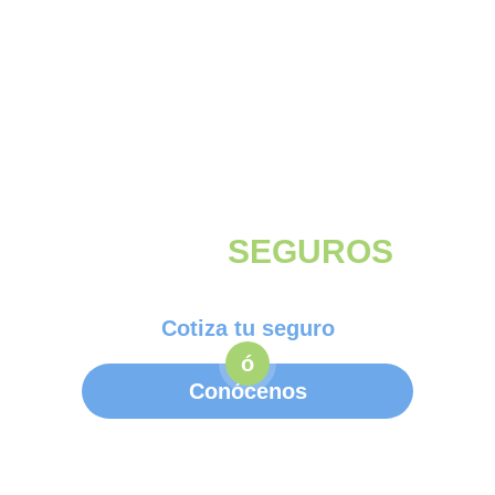
Más de 45 años
protegiendo lo que más
valoras con
SEGUROS
a tu
medida.
Cotiza tu seguro
ó
Conócenos