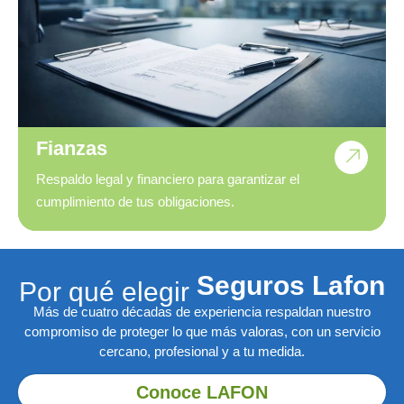
Fianzas
Respaldo legal y financiero para garantizar el
cumplimiento de tus obligaciones.
r
o
s
L
a
f
o
n
u
S
g
Por qué elegir
e
S
Más de cuatro décadas de experiencia respaldan nuestro
compromiso de proteger lo que más valoras, con un servicio
cercano, profesional y a tu medida.
Conoce LAFON